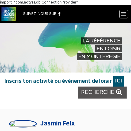
import="com.notyss.db.ConnectionProvider"
×
SUIVEZ-NOUS SUR
LA RÉFÉRENCE
EN LOISIR
EN MONTÉRÉGIE
Inscris ton activité ou événement de loisir
ICI
RECHERCHE
Jasmin Felx