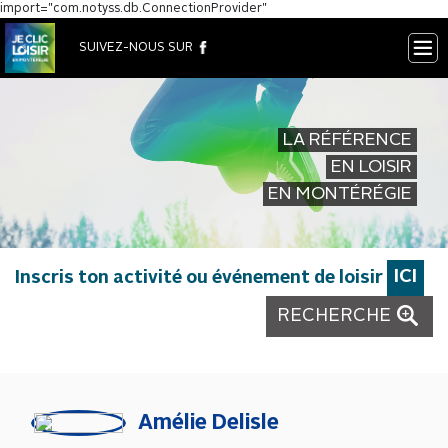
import="com.notyss.db.ConnectionProvider"
×
SUIVEZ-NOUS SUR
LA RÉFÉRENCE
EN LOISIR
EN MONTÉRÉGIE
Inscris ton activité ou événement de loisir
ICI
RECHERCHE
Amélie Delisle